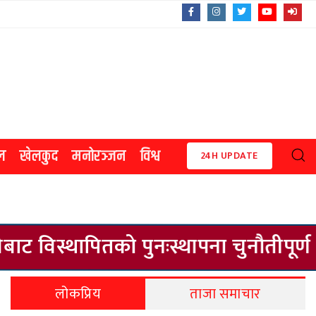
ल
खेलकुद
मनोरञ्जन
विश्व
24H UPDATE
पितको पुनःस्थापना चुनौतीपूर्ण बन्दै
लोकप्रिय
ताजा समाचार