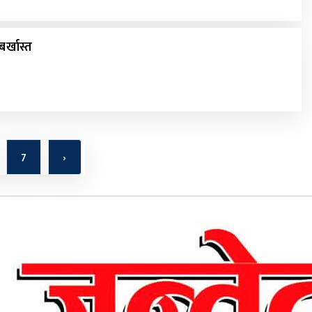
बर्खास्त
7
›