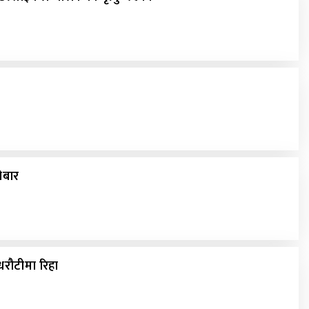
ोबार
मा धरौटीमा रिहा