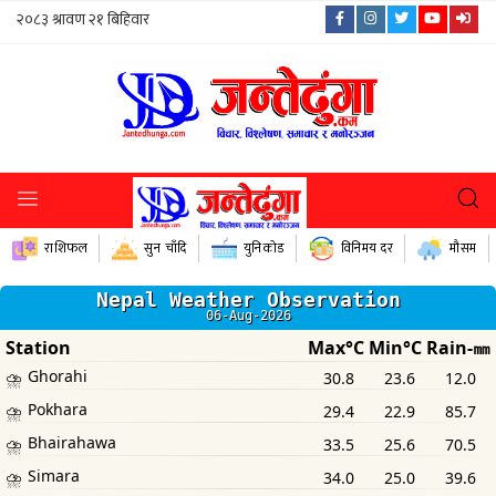
राशिफल
सुन चाँदि
युनिकोड
विनिमय दर
मौसम