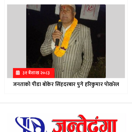
३१ ब‌ैशाख २०८३
जनताको पीडा बोकेर सिंहदरबार पुगे हरिकुमार पोखरेल