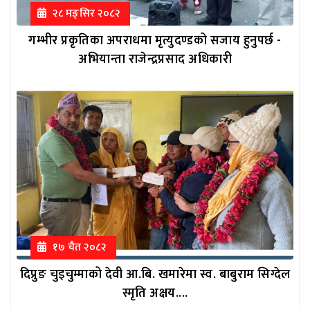
२८ मङ्सिर २०८२
गम्भीर प्रकृतिका अपराधमा मृत्युदण्डको सजाय हुनुपर्छ -
अभियान्ता राजेन्द्रप्रसाद अधिकारी
१७ चैत २०८२
दिप्रुङ चुइचुम्माको देवी आ.बि. खमारेमा स्व. बाबुराम सिग्देल
स्मृति अक्षय....