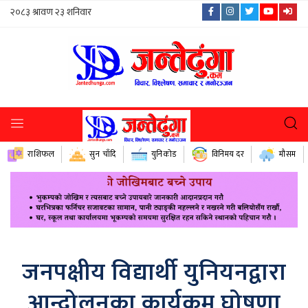
राशिफल
सुन चाँदि
युनिकोड
विनिमय दर
मौसम
जनपक्षीय विद्यार्थी युनियनद्वारा
आन्दोलनका कार्यक्रम घोषणा