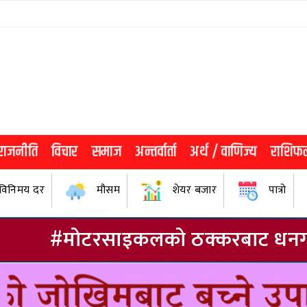
राजनीति
विचार
समाज
अन्तर्वार्ता
अर्थ / वाणिज्य
राशिफ
विनिमय दर
मौसम
शेयर बजार
पात्रो
ो ठक्करबाट धनगढीमा युवती घाइते